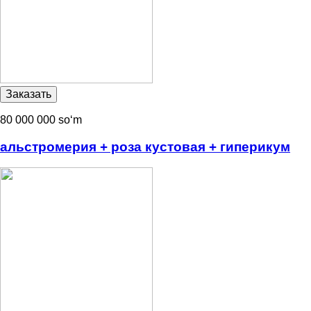
80 000 000 soʻm
альстромерия + роза кустовая + гиперикум