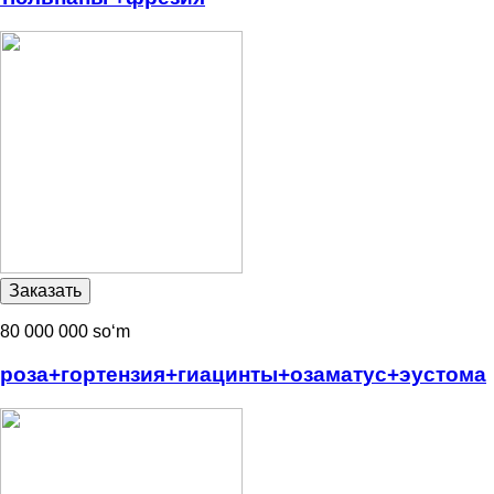
80 000 000 soʻm
роза+гортензия+гиацинты+озаматус+эустома