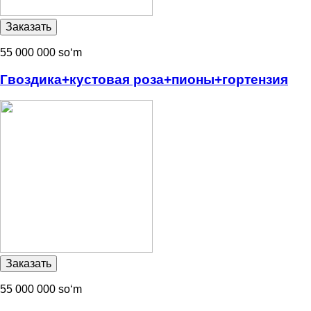
55 000 000 soʻm
Гвоздика+кустовая роза+пионы+гортензия
55 000 000 soʻm