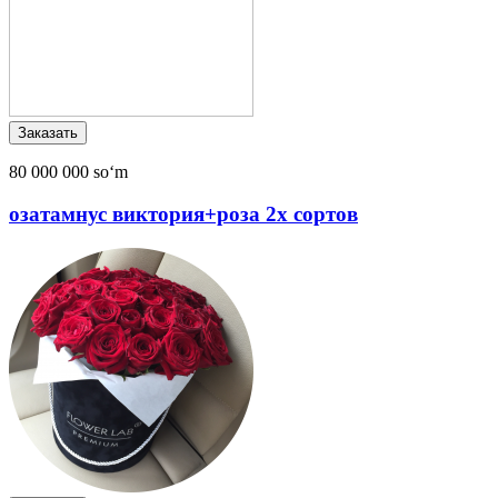
80 000 000 soʻm
озатамнус виктория+роза 2х сортов