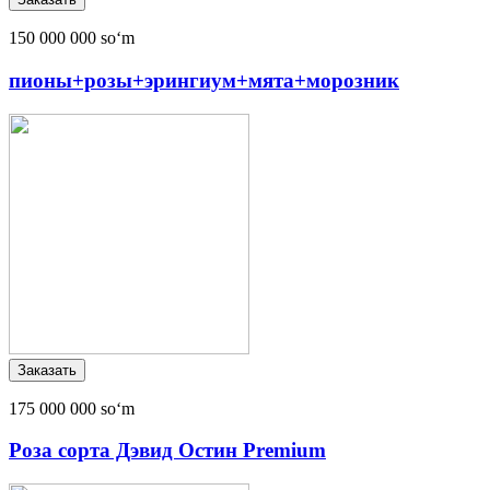
150 000 000 soʻm
пионы+розы+эрингиум+мята+морозник
175 000 000 soʻm
Роза сорта Дэвид Остин Premium